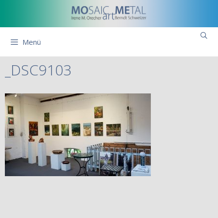
Zum
Inhalt
springen
Menü
_DSC9103